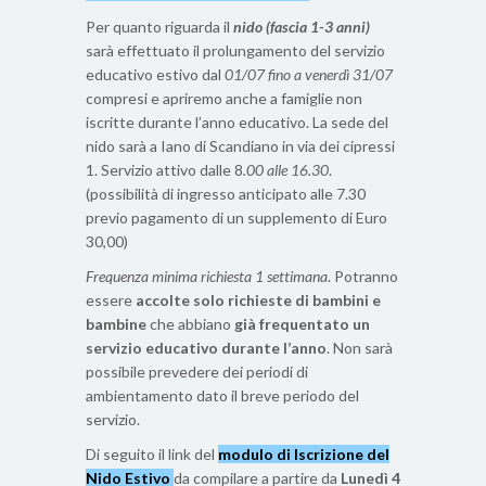
Per quanto riguarda il
nido (fascia 1-3 anni)
sarà effettuato il prolungamento del servizio
educativo estivo dal
01/07 fino a venerdì 31/07
compresi e apriremo anche a famiglie non
iscritte durante l’anno educativo. La sede del
nido sarà a Iano di Scandiano in via dei cipressi
1. Servizio attivo dalle 8
.00 alle 16.30
.
(possibilità di ingresso anticipato alle 7.30
previo pagamento di un supplemento di Euro
30,00)
Frequenza minima richiesta 1 settimana
. Potranno
essere
accolte solo richieste di bambini e
bambine
che abbiano
già frequentato un
servizio educativo durante l’anno
. Non sarà
possibile prevedere dei periodi di
ambientamento dato il breve periodo del
servizio.
Di seguito il link del
modulo di Iscrizione del
Nido Estivo
da compilare a partire da
Lunedì 4