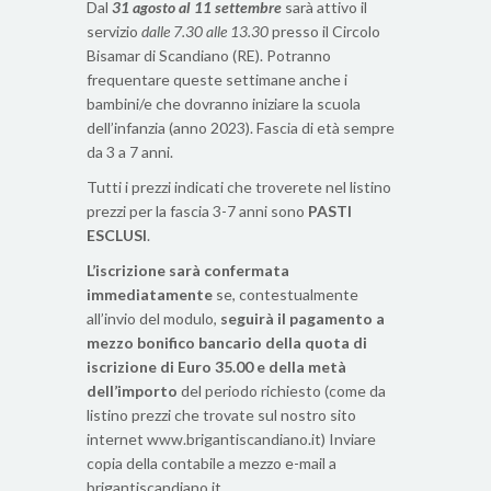
Dal
31 agosto al 11 settembre
sarà attivo il
servizio
dalle 7.30 alle 13.30
presso il Circolo
Bisamar di Scandiano (RE). Potranno
frequentare queste settimane anche i
bambini/e che dovranno iniziare la scuola
dell’infanzia (anno 2023). Fascia di età sempre
da 3 a 7 anni.
Tutti i prezzi indicati che troverete nel listino
prezzi per la fascia 3-7 anni sono
PASTI
ESCLUSI
.
L’iscrizione sarà confermata
immediatamente
se, contestualmente
all’invio del modulo,
seguirà il pagamento a
mezzo bonifico bancario della quota di
iscrizione di Euro 35.00 e della metà
dell’importo
del periodo richiesto (come da
listino prezzi che trovate sul nostro sito
internet www.brigantiscandiano.it) Inviare
copia della contabile a mezzo e-mail a
brigantiscandiano.it