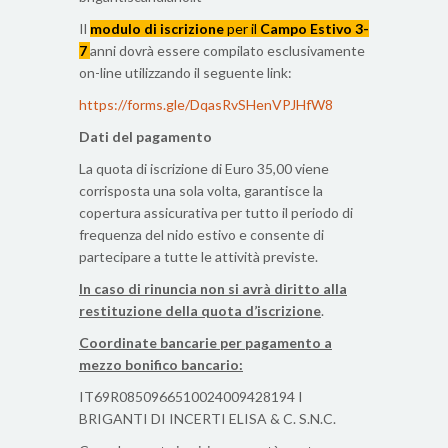
Il
modulo di iscrizione
per il
Campo Estivo 3-
7
anni dovrà essere compilato esclusivamente
on-line utilizzando il seguente link:
https://forms.gle/DqasRvSHenVPJHfW8
Dati del pagamento
La quota di iscrizione di Euro 35,00 viene
corrisposta una sola volta, garantisce la
copertura assicurativa per tutto il periodo di
frequenza del nido estivo e consente di
partecipare a tutte le attività previste.
In caso di rinuncia non si avrà diritto alla
restituzione della quota d’iscrizione
.
Coordinate bancarie per pagamento a
mezzo bonifico bancario:
IT69R0850966510024009428194 I
BRIGANTI DI INCERTI ELISA & C. S.N.C.