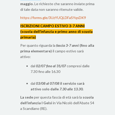
maggio.
Le richieste che saranno inviate prima
di tale data non saranno ritenute valide.
https://forms.gle/3UzYUQLDFaSYqsDK9
ISCRIZIONI CAMPO ESTIVO 3-7 ANNI
(scuola dell’infanzia e primo anno di scuola
primaria)
Per quanto riguarda la
fascia 3-7 anni
(fino alla
prima elementare)
il campo estivo sarà
attivo:
dal
02/07 fino al
31/07
compresi dalle
7.30 fino alle 16.30
dal
03/08 al 07/08
il servizio sarà
attivo solo dalle
7.30 alle 13.3
0
.
La sede
per questa fascia di età sarà la
scuola
dell’infanzia I Gelsi
in Via Nicolò dell’Abate 54
a Scandiano (RE).