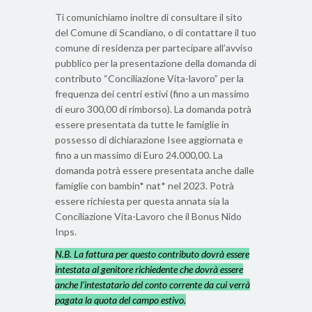
Ti comunichiamo inoltre di consultare il sito
del Comune di Scandiano, o di contattare il tuo
comune di residenza per partecipare all’avviso
pubblico per la presentazione della domanda di
contributo “Conciliazione Vita-lavoro” per la
frequenza dei centri estivi (fino a un massimo
di euro 300,00 di rimborso). La domanda potrà
essere presentata da tutte le famiglie in
possesso di dichiarazione Isee aggiornata e
fino a un massimo di Euro 24.000,00. La
domanda potrà essere presentata anche dalle
famiglie con bambin* nat* nel 2023. Potrà
essere richiesta per questa annata sia la
Conciliazione Vita-Lavoro che il Bonus Nido
Inps.
N.B. La fattura per questo contributo dovrà essere
intestata al genitore richiedente che dovrà essere
anche l’intestatario del conto corrente da cui verrà
pagata la quota del campo estivo.